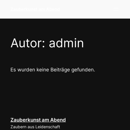
Direkt
Zauberkunst am Abend
zum
Inhalt
wechseln
Autor:
admin
Es wurden keine Beiträge gefunden.
Zauberkunst am Abend
Zaubern aus Leidenschaft